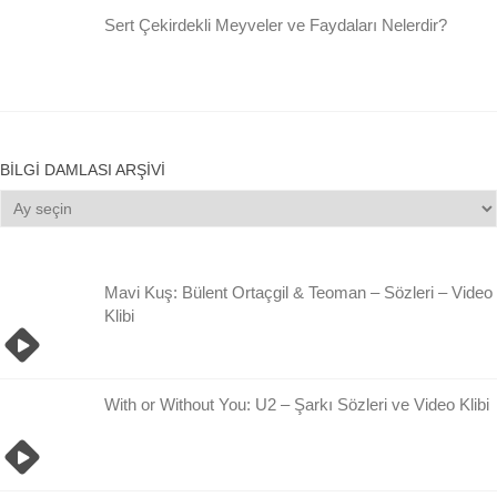
Sert Çekirdekli Meyveler ve Faydaları Nelerdir?
BILGI DAMLASI ARŞIVI
Bilgi
Damlası
Arşivi
Mavi Kuş: Bülent Ortaçgil & Teoman – Sözleri – Video
Klibi
With or Without You: U2 – Şarkı Sözleri ve Video Klibi