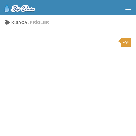
KISACA:
FRIGLER
0