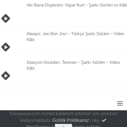
Ver Bana Düşlerimi: Yaşar Kurt – Şarkı Sözleri ve Klibi
Always: Jon Bon Jovi – Türkçe Şarkı Sözleri – Video
Klibi
İstasyon İnsanları: Teoman – Şarkı Sözleri – Video
Klibi
Savasuyar.com hizmet kalitesini artırmak için çerezleri
kullanmaktadır.
Gizlilik Politikamız
'ı oku.
Bilgi Damlası © 2026. Her hakkı saklıdır.