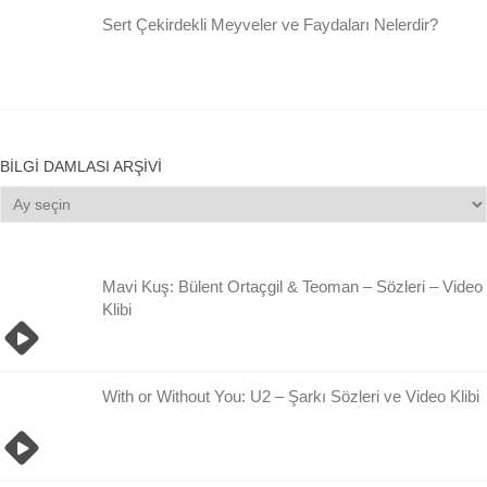
Sert Çekirdekli Meyveler ve Faydaları Nelerdir?
BILGI DAMLASI ARŞIVI
Bilgi
Damlası
Arşivi
Mavi Kuş: Bülent Ortaçgil & Teoman – Sözleri – Video
Klibi
With or Without You: U2 – Şarkı Sözleri ve Video Klibi