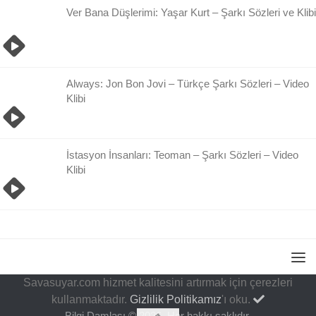
Ver Bana Düşlerimi: Yaşar Kurt – Şarkı Sözleri ve Klibi
Always: Jon Bon Jovi – Türkçe Şarkı Sözleri – Video
Klibi
İstasyon İnsanları: Teoman – Şarkı Sözleri – Video
Klibi
Savasuyar.com hizmet kalitesini artırmak için çerezleri
kullanmaktadır.
Gizlilik Politikamız
'ı oku.
Bilgi Damlası © 2026. Her hakkı saklıdır.