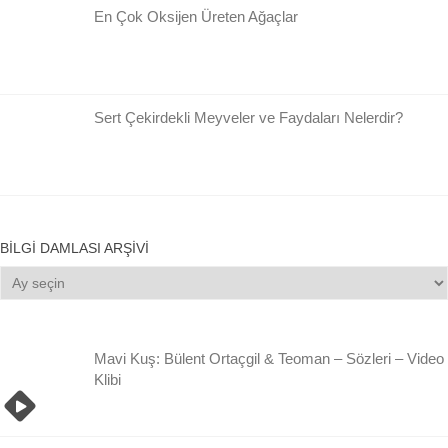
En Çok Oksijen Üreten Ağaçlar
Sert Çekirdekli Meyveler ve Faydaları Nelerdir?
BILGI DAMLASI ARŞIVI
Bilgi
Damlası
Arşivi
Mavi Kuş: Bülent Ortaçgil & Teoman – Sözleri – Video
Klibi