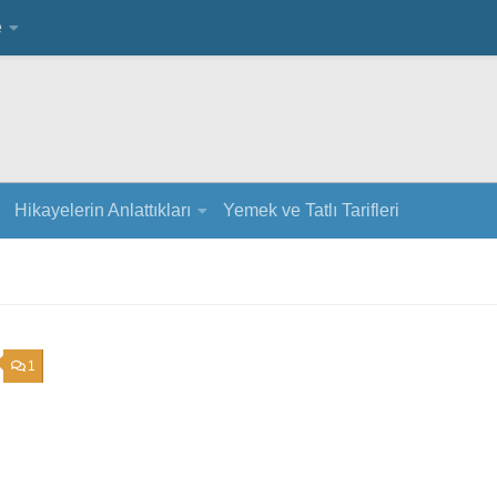
e
Hikayelerin Anlattıkları
Yemek ve Tatlı Tarifleri
1