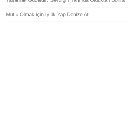
Yaşamak Güzeldir: Sevdiğin Yanında Olduktan Sonra
Mutlu Olmak için İyilik Yap Denize At