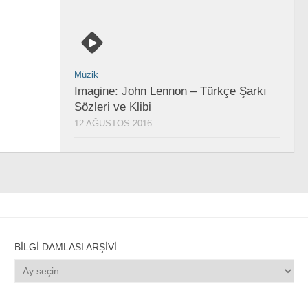
Müzik
Imagine: John Lennon – Türkçe Şarkı
Sözleri ve Klibi
12 AĞUSTOS 2016
BILGI DAMLASI ARŞIVI
Bilgi
Damlası
Arşivi