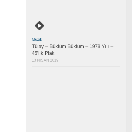
Müzik
Tülay – Büklüm Büklüm – 1978 Yılı –
45’lik Plak
13 NISAN 2019