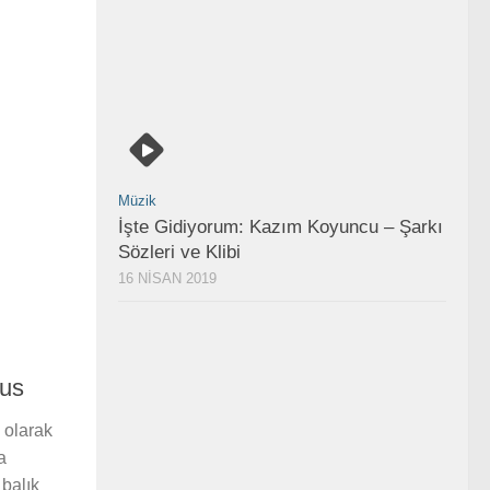
Müzik
İşte Gidiyorum: Kazım Koyuncu – Şarkı
Sözleri ve Klibi
16 NISAN 2019
tus
 olarak
a
 balık