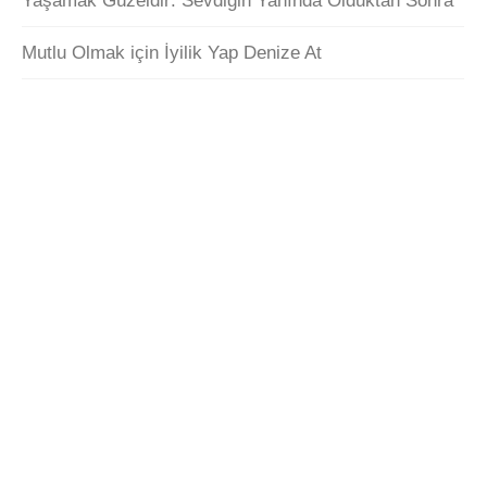
Yaşamak Güzeldir: Sevdiğin Yanında Olduktan Sonra
Mutlu Olmak için İyilik Yap Denize At