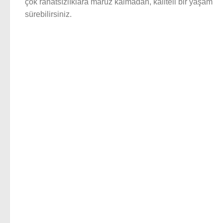
çok rahatsızlıklara maruz kalmadan, kaliteli bir yaşam
sürebilirsiniz.