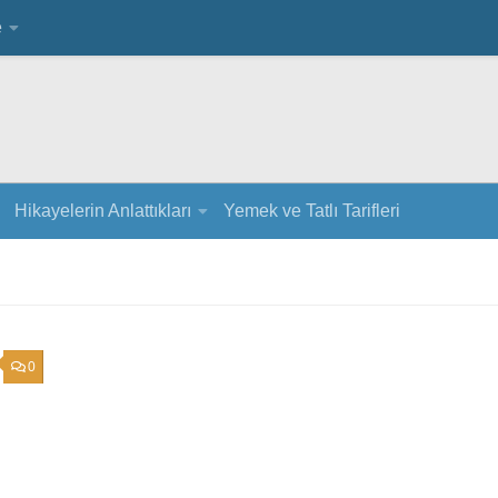
e
Hikayelerin Anlattıkları
Yemek ve Tatlı Tarifleri
0