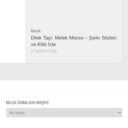
Müzik
Dilek Taşı: Melek Mosso – Şarkı Sözleri
ve Klibi İzle
17 NISAN 2018
BILGI DAMLASI ARŞIVI
Bilgi
Damlası
Arşivi