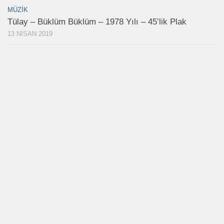
MÜZIK
Tülay – Büklüm Büklüm – 1978 Yılı – 45’lik Plak
13 NISAN 2019