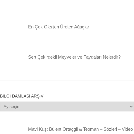
En Çok Oksijen Üreten Ağaçlar
Sert Çekirdekli Meyveler ve Faydaları Nelerdir?
BILGI DAMLASI ARŞIVI
Bilgi
Damlası
Arşivi
Mavi Kuş: Bülent Ortaçgil & Teoman – Sözleri – Video