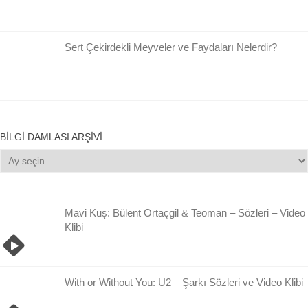
Sert Çekirdekli Meyveler ve Faydaları Nelerdir?
BILGI DAMLASI ARŞIVI
Bilgi
Damlası
Arşivi
Mavi Kuş: Bülent Ortaçgil & Teoman – Sözleri – Video
Klibi
With or Without You: U2 – Şarkı Sözleri ve Video Klibi