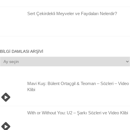
Sert Çekirdekli Meyveler ve Faydaları Nelerdir?
BILGI DAMLASI ARŞIVI
Bilgi
Damlası
Arşivi
Mavi Kuş: Bülent Ortaçgil & Teoman – Sözleri – Video
Klibi
With or Without You: U2 – Şarkı Sözleri ve Video Klibi