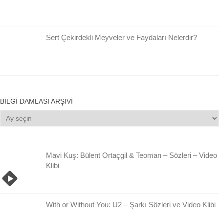
Sert Çekirdekli Meyveler ve Faydaları Nelerdir?
BILGI DAMLASI ARŞIVI
Bilgi
Damlası
Arşivi
Mavi Kuş: Bülent Ortaçgil & Teoman – Sözleri – Video
Klibi
With or Without You: U2 – Şarkı Sözleri ve Video Klibi