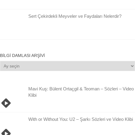
Sert Çekirdekli Meyveler ve Faydaları Nelerdir?
BILGI DAMLASI ARŞIVI
Bilgi
Damlası
Arşivi
Mavi Kuş: Bülent Ortaçgil & Teoman – Sözleri – Video
Klibi
With or Without You: U2 – Şarkı Sözleri ve Video Klibi