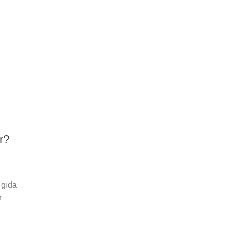
r?
 gıda
n