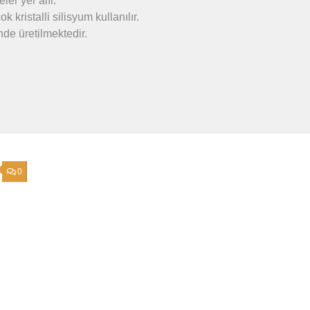
ler yer alır.
 kristalli silisyum kullanılır.
nde üretilmektedir.
0