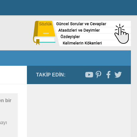
TAKIP EDIN:
en bir
mayı