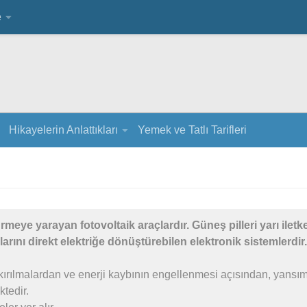
e
Hikayelerin Anlattıkları
Yemek ve Tatlı Tarifleri
ürmeye yarayan fotovoltaik araçlardır. Güneş pilleri yarı iletk
larını direkt elektriğe dönüştürebilen elektronik sistemlerdir.
 kırılmalardan ve enerji kaybının engellenmesi açısından, yansı
tedir.