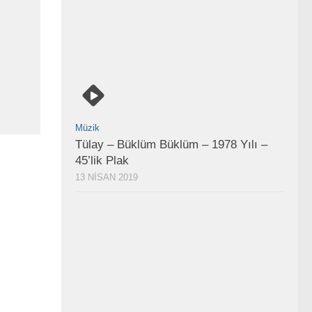
Müzik
Tülay – Büklüm Büklüm – 1978 Yılı –
45’lik Plak
13 NISAN 2019