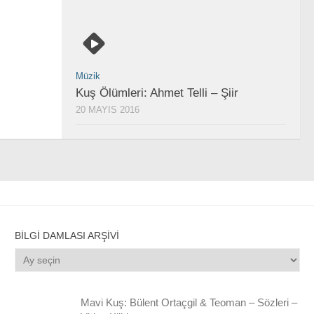
Müzik
Kuş Ölümleri: Ahmet Telli – Şiir
20 MAYIS 2016
BILGI DAMLASI ARŞIVI
Bilgi
Damlası
Arşivi
Mavi Kuş: Bülent Ortaçgil & Teoman – Sözleri –