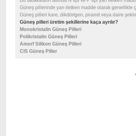
Bu tabakaların altında N tipi ve P tipi yarı iletken madde
Güneş pillerinde yarı iletken madde olarak genellikle çok
Güneş pilleri kare, dikdörtgen, piramit veya daire şekli
Güneş pilleri
üretim şekillerine kaça ayrılır?
Monokristalin Güneş Pilleri
Polikristalin Güneş Pilleri
Amorf Silikon Güneş Pilleri
CIS Güneş Piller