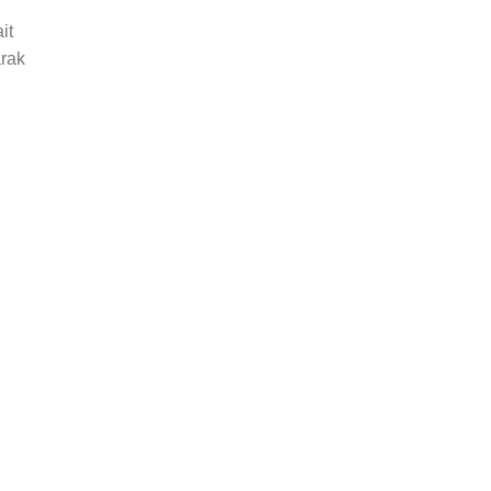
it
arak