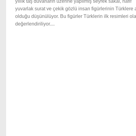
yıllık taş duvarların üzerine yapılmış seyrek sakal, hafif
yuvarlak surat ve çekik gözlü insan figürlerinin Türklere a
olduğu düşünülüyor. Bu figürler Türklerin ilk resimleri ol
değerlendiriliyor....