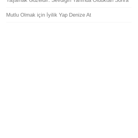
Yaşamak Güzeldir: Sevdiğin Yanında Olduktan Sonra
Mutlu Olmak için İyilik Yap Denize At