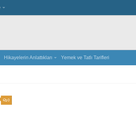
e
Hikayelerin Anlattıkları
Yemek ve Tatlı Tarifleri
0