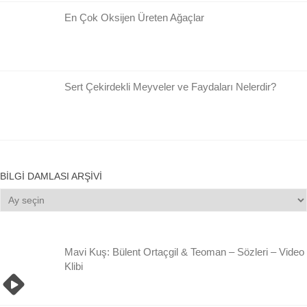
En Çok Oksijen Üreten Ağaçlar
Sert Çekirdekli Meyveler ve Faydaları Nelerdir?
BILGI DAMLASI ARŞIVI
Bilgi
Damlası
Arşivi
Mavi Kuş: Bülent Ortaçgil & Teoman – Sözleri – Video
Klibi