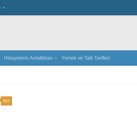
e
Hikayelerin Anlattıkları
Yemek ve Tatlı Tarifleri
0